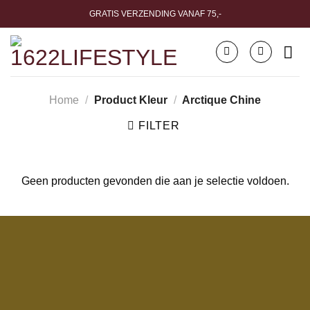
Ga
GRATIS VERZENDING VANAF 75,-
naar
inhoud
Home
/
Product Kleur
/
Arctique Chine
FILTER
Geen producten gevonden die aan je selectie voldoen.