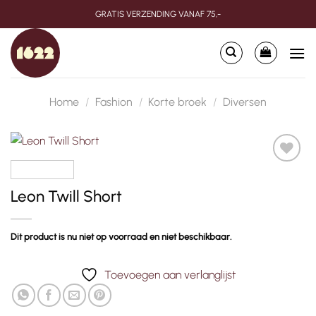
Ga
GRATIS VERZENDING VANAF 75,-
naar
inhoud
Home
/
Fashion
/
Korte broek
/
Diversen
Toevoegen
aan
Leon Twill Short
verlanglijst
Dit product is nu niet op voorraad en niet beschikbaar.
Toevoegen aan verlanglijst