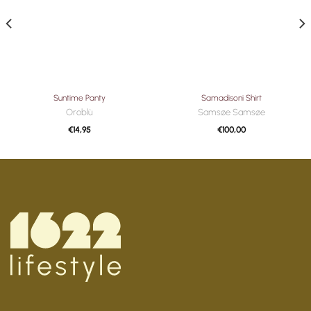
verlanglijst
verlanglijst
Suntime Panty
Samadisoni Shirt
Oroblù
Samsøe Samsøe
€
14,95
€
100,00