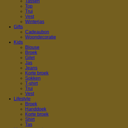
Tassen
Top
Trui
Vest
Winterjas
Gifts
Cadeaubon
Woondecoratie
Kids
Blouse
Broek
Gilet
Jas
Jeans
Korte broek
Sokken
T-shirt
Trui
Vest
Lifestyle
Broek
Handdoek
Korte broek
Shirt
Tas