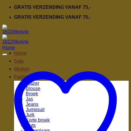
Ga
GRATIS VERZENDING VANAF 75,-
naar
GRATIS VERZENDING VANAF 75,-
inhoud
Home
Home
Sale
Merken
Fashion
Blazer
Blouse
Broek
Jas
Jeans
Jumpsuit
Jurk
Korte broek
Muts
Regenlaars