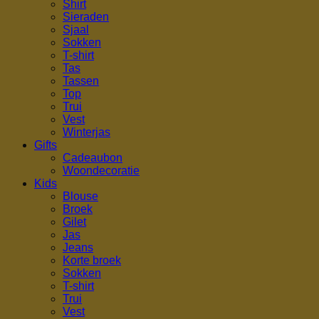
Shirt
Sieraden
Sjaal
Sokken
T-shirt
Tas
Tassen
Top
Trui
Vest
Winterjas
Gifts
Cadeaubon
Woondecoratie
Kids
Blouse
Broek
Gilet
Jas
Jeans
Korte broek
Sokken
T-shirt
Trui
Vest