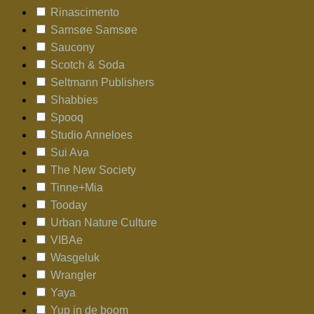
Rinascimento
Samsøe Samsøe
Saucony
Scotch & Soda
Seltmann Publishers
Shabbies
Spooq
Studio Anneloes
Sui Ava
The New Society
Tinne+Mia
Tooday
Urban Nature Culture
VIBAe
Wasgeluk
Wrangler
Yaya
Yup in de boom