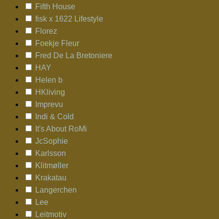
Fifth House
fisk x 1622 Lifestyle
Florez
Foekje Fleur
Fred De La Bretoniere
HAY
Helen b
HKliving
Imprevu
Indi & Cold
It's About RoMi
JcSophie
Karlsson
Klitmøller
Krakatau
Langerchen
Lee
Leitmotiv