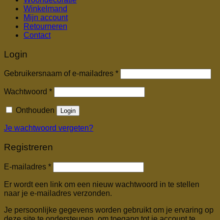
Winkelmand
Mijn account
Retourneren
Contact
Login
Vereist
Gebruikersnaam of e-mailadres
*
Vereist
Wachtwoord
*
Onthouden
Login
Je wachtwoord vergeten?
Registreren
Vereist
E-mailadres
*
Er wordt een link om een nieuw wachtwoord in te stellen
naar je e-mailadres verzonden.
Je persoonlijke gegevens worden gebruikt om je ervaring op
deze site te ondersteunen, om toegang tot je account te