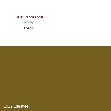
TDClip Striped T-shirt
Tooday
€
34,95
1622 Lifestyle