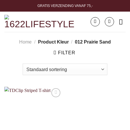
Ga
GRATIS VERZENDING VANAF 75,-
naar
inhoud
Home
/
Product Kleur
/
012 Prairie Sand
FILTER
Toevoegen
aan
verlanglijst