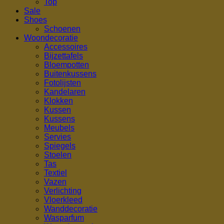
Top
Sale
Shoes
Schoenen
Woondecoratie
Accessoires
Bijzettafels
Bloempotten
Buitenkussens
Fotolijsten
Kandelaren
Klokken
Kussen
Kussens
Meubels
Servies
Spiegels
Stoelen
Tas
Textiel
Vazen
Verlichting
Vloerkleed
Wanddecoratie
Wasparfum