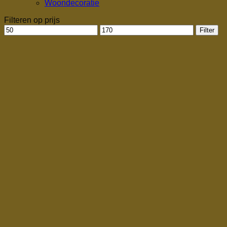
Woondecoratie
Filteren op prijs
Min.
Max.
Filter
prijs
prijs