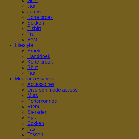
Gilet
Jas
Jeans
Korte broek
Sokken
T-shirt
Trui
Vest
Lifestyle
Broek
Handdoek
Korte broek
Shirt
Tas
Modeaccessoires
Accessoires
Diversen mode access.
Muts
Portemonnee
Riem
Sieraden
Sjaal
Sokken
Tas
Tassen