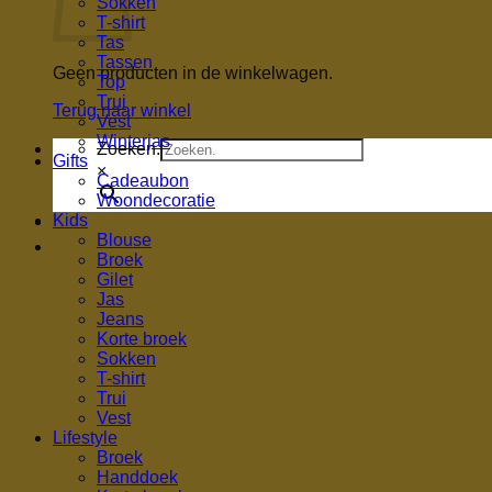
Sokken
T-shirt
Tas
Tassen
Geen producten in de winkelwagen.
Top
Trui
Terug naar winkel
Vest
Winterjas
Zoeken.
Gifts
×
Cadeaubon
Woondecoratie
Kids
Blouse
Broek
Gilet
Jas
Jeans
Korte broek
Sokken
T-shirt
Trui
Vest
Lifestyle
Broek
Handdoek