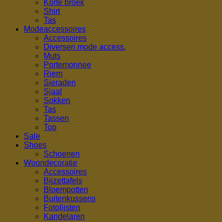
Korte broek
Shirt
Tas
Modeaccessoires
Accessoires
Diversen mode access.
Muts
Portemonnee
Riem
Sieraden
Sjaal
Sokken
Tas
Tassen
Top
Sale
Shoes
Schoenen
Woondecoratie
Accessoires
Bijzettafels
Bloempotten
Buitenkussens
Fotolijsten
Kandelaren