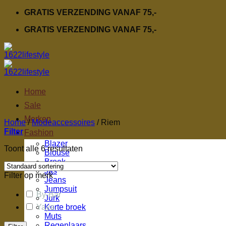
Ga
GRATIS VERZENDING VANAF 75,-
naar
GRATIS VERZENDING VANAF 75,-
inhoud
Home
Sale
Merken
Home
/
Modeaccessoires
/
Riem
Filter
Fashion
Blazer
Toont alle 6 resultaten
Blouse
Broek
Jas
Filter op merk
Jeans
Jumpsuit
By-Bar
Jurk
Yaya
Korte broek
Muts
Regenlaars