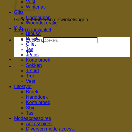
Vest
Winterjas
Gifts
Cadeaubon
Geen producten in de winkelwagen.
Woondecoratie
Kids
Terug naar winkel
Blouse
Broek
Zoeken.
Gilet
×
Jas
Jeans
Korte broek
Sokken
T-shirt
Trui
Vest
Lifestyle
Broek
Handdoek
Korte broek
Shirt
Tas
Modeaccessoires
Accessoires
Diversen mode access.