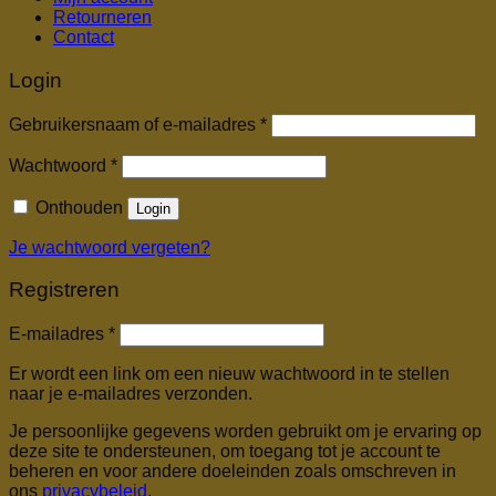
Retourneren
Contact
Login
Vereist
Gebruikersnaam of e-mailadres
*
Vereist
Wachtwoord
*
Onthouden
Login
Je wachtwoord vergeten?
Registreren
Vereist
E-mailadres
*
Er wordt een link om een nieuw wachtwoord in te stellen
naar je e-mailadres verzonden.
Je persoonlijke gegevens worden gebruikt om je ervaring op
deze site te ondersteunen, om toegang tot je account te
beheren en voor andere doeleinden zoals omschreven in
ons
privacybeleid
.