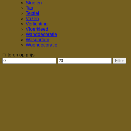
Stoelen
Tas
Textiel
Vazen
Verlichting
Vloerkleed
Wanddecoratie
Wasparfum
Woondecoratie
Filteren op prijs
Min.
Max.
Filter
prijs
prijs