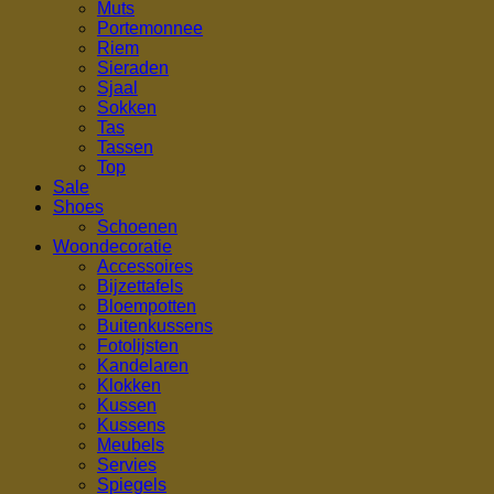
Muts
Portemonnee
Riem
Sieraden
Sjaal
Sokken
Tas
Tassen
Top
Sale
Shoes
Schoenen
Woondecoratie
Accessoires
Bijzettafels
Bloempotten
Buitenkussens
Fotolijsten
Kandelaren
Klokken
Kussen
Kussens
Meubels
Servies
Spiegels