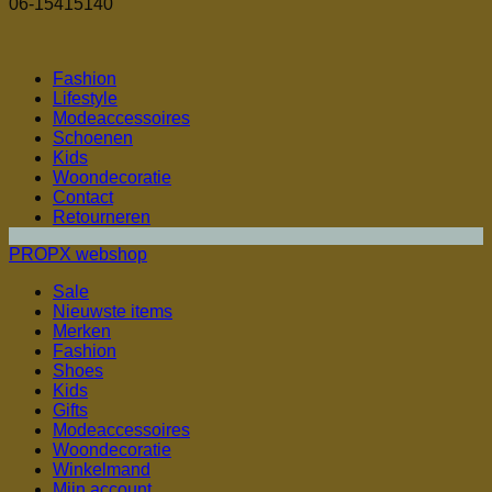
06-15415140
Fashion
Lifestyle
Modeaccessoires
Schoenen
Kids
Woondecoratie
Contact
Retourneren
PROPX webshop
Sale
Nieuwste items
Merken
Fashion
Shoes
Kids
Gifts
Modeaccessoires
Woondecoratie
Winkelmand
Mijn account