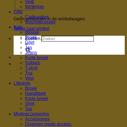
Vest
Winterjas
Gifts
Cadeaubon
Geen producten in de winkelwagen.
Woondecoratie
Kids
Terug naar winkel
Blouse
Broek
Zoeken.
Gilet
×
Jas
Jeans
Korte broek
Sokken
T-shirt
Trui
Vest
Lifestyle
Broek
Handdoek
Korte broek
Shirt
Tas
Modeaccessoires
Accessoires
Diversen mode access.