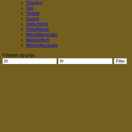
Stoelen
Tas
Textiel
Vazen
Verlichting
Vloerkleed
Wanddecoratie
Wasparfum
Woondecoratie
Filteren op prijs
Min.
Max.
Filter
prijs
prijs