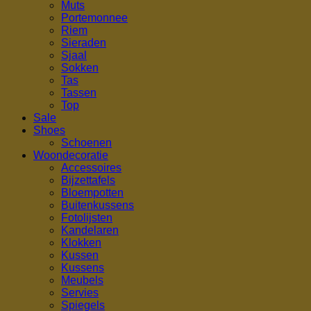
Muts
Portemonnee
Riem
Sieraden
Sjaal
Sokken
Tas
Tassen
Top
Sale
Shoes
Schoenen
Woondecoratie
Accessoires
Bijzettafels
Bloempotten
Buitenkussens
Fotolijsten
Kandelaren
Klokken
Kussen
Kussens
Meubels
Servies
Spiegels