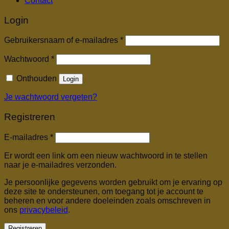
Contact
Login
Vereist
Gebruikersnaam of e-mailadres
*
Vereist
Wachtwoord
*
Onthouden
Login
Je wachtwoord vergeten?
Registreren
Vereist
E-mailadres
*
Er wordt een link om een nieuw wachtwoord in te stellen
naar je e-mailadres verzonden.
Je persoonlijke gegevens worden gebruikt om je ervaring op
deze site te ondersteunen, om toegang tot je account te
beheren en voor andere doeleinden zoals omschreven in
ons
privacybeleid
.
Registreren