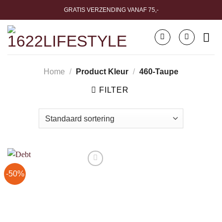
Ga
GRATIS VERZENDING VANAF 75,-
naar
inhoud
Home
/
Product Kleur
/
460-Taupe
FILTER
-50%
Toevoegen
aan
verlanglijst