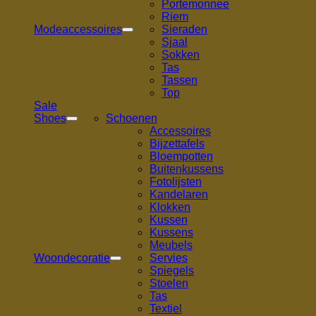
Portemonnee
Riem
Modeaccessoires
Sieraden
Sjaal
Sokken
Tas
Tassen
Top
Sale
Shoes
Schoenen
Accessoires
Bijzettafels
Bloempotten
Buitenkussens
Fotolijsten
Kandelaren
Klokken
Kussen
Kussens
Meubels
Woondecoratie
Servies
Spiegels
Stoelen
Tas
Textiel