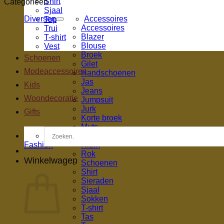
Shirt
Categorieën
Sjaal
Diversen
Accessoires
Top
Accessoires
Trui
Blazer
T-shirt
Blouse
Vest
Broek
Schoenen
Gilet
Modeaccessoires
Handschoenen
Jas
Kids
Jeans
Woondecoratie
Jumpsuit
Jurk
Gifts
Korte broek
Muts
Panty
Fashion
Riem
Rok
Winkelwagen
Schoenen
Shirt
Sieraden
Sjaal
Sokken
T-shirt
Tas