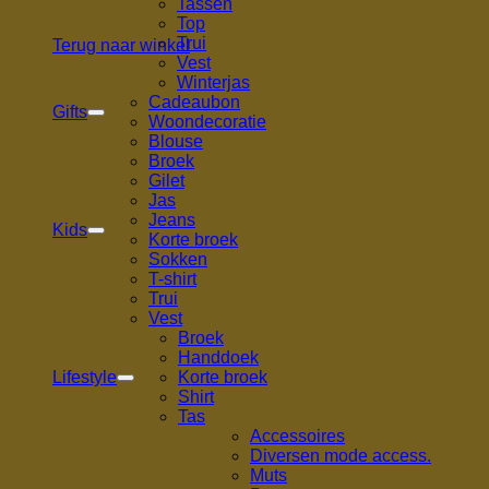
Tassen
Top
Trui
Terug naar winkel
Vest
Winterjas
Cadeaubon
Gifts
Woondecoratie
Blouse
Broek
Gilet
Jas
Jeans
Kids
Korte broek
Sokken
T-shirt
Trui
Vest
Broek
Handdoek
Lifestyle
Korte broek
Shirt
Tas
Accessoires
Diversen mode access.
Muts