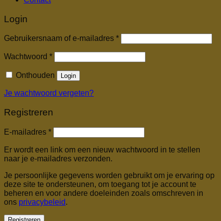
Login
Vereist
Gebruikersnaam of e-mailadres
*
Vereist
Wachtwoord
*
Onthouden
Login
Je wachtwoord vergeten?
Registreren
Vereist
E-mailadres
*
Er wordt een link om een nieuw wachtwoord in te stellen
naar je e-mailadres verzonden.
Je persoonlijke gegevens worden gebruikt om je ervaring op
deze site te ondersteunen, om toegang tot je account te
beheren en voor andere doeleinden zoals omschreven in
ons
privacybeleid
.
Registreren