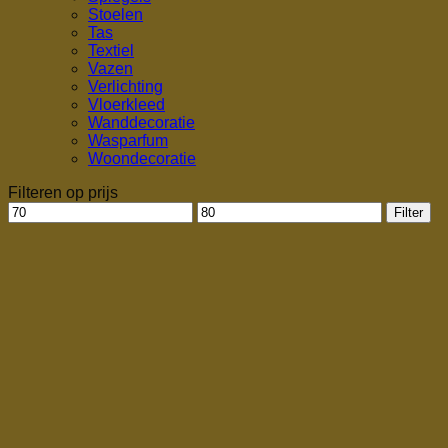
Stoelen
Tas
Textiel
Vazen
Verlichting
Vloerkleed
Wanddecoratie
Wasparfum
Woondecoratie
Filteren op prijs
Min.
Max.
Filter
prijs
prijs