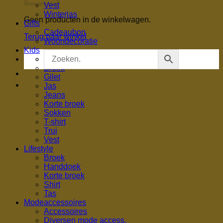
Vest
Winterjas
Geen producten in de winkelwagen.
Gifts
Cadeaubon
Terug naar winkel
Woondecoratie
Kids
Blouse
Broek
Gilet
Jas
Jeans
Korte broek
Sokken
T-shirt
Trui
Vest
Lifestyle
Broek
Handdoek
Korte broek
Shirt
Tas
Modeaccessoires
Accessoires
Diversen mode access.