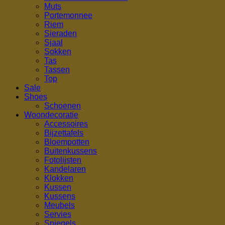
Muts
Portemonnee
Riem
Sieraden
Sjaal
Sokken
Tas
Tassen
Top
Sale
Shoes
Schoenen
Woondecoratie
Accessoires
Bijzettafels
Bloempotten
Buitenkussens
Fotolijsten
Kandelaren
Klokken
Kussen
Kussens
Meubels
Servies
Spiegels