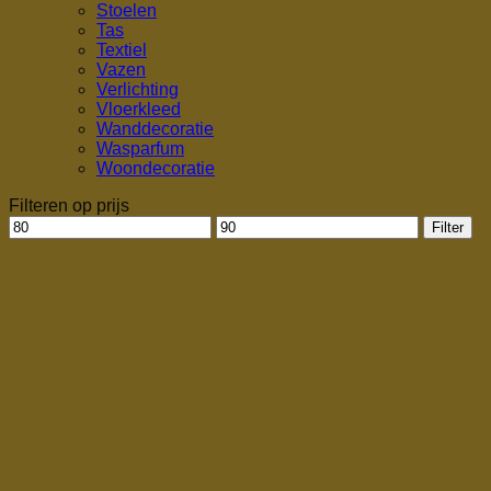
Stoelen
Tas
Textiel
Vazen
Verlichting
Vloerkleed
Wanddecoratie
Wasparfum
Woondecoratie
Filteren op prijs
Min.
Max.
Filter
prijs
prijs