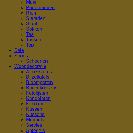
Muts
Portemonnee
Riem
Sieraden
Sjaal
Sokken
Tas
Tassen
Top
Sale
Shoes
Schoenen
Woondecoratie
Accessoires
Bijzettafels
Bloempotten
Buitenkussens
Fotolijsten
Kandelaren
Klokken
Kussen
Kussens
Meubels
Servies
Spiegels