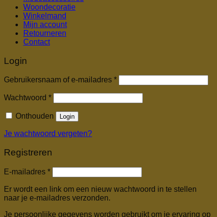
Woondecoratie
Winkelmand
Mijn account
Retourneren
Contact
Login
Vereist
Gebruikersnaam of e-mailadres
*
Vereist
Wachtwoord
*
Onthouden
Login
Je wachtwoord vergeten?
Registreren
Vereist
E-mailadres
*
Er wordt een link om een nieuw wachtwoord in te stellen
naar je e-mailadres verzonden.
Je persoonlijke gegevens worden gebruikt om je ervaring op