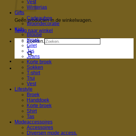
Vest
Winterjas
Gifts
Cadeaubon
Geen producten in de winkelwagen.
Woondecoratie
Kids
Terug naar winkel
Blouse
Broek
Zoeken.
Gilet
×
Jas
Jeans
Korte broek
Sokken
T-shirt
Trui
Vest
Lifestyle
Broek
Handdoek
Korte broek
Shirt
Tas
Modeaccessoires
Accessoires
Diversen mode access.