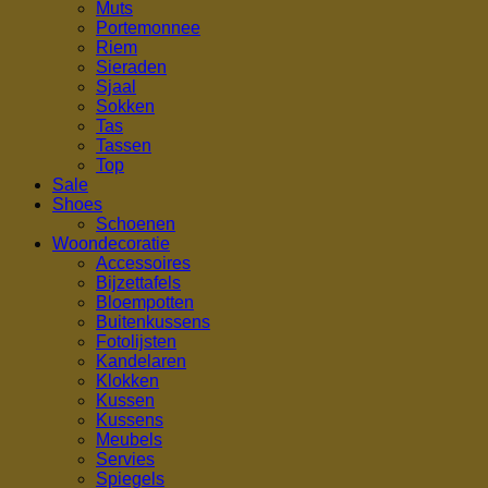
Muts
Portemonnee
Riem
Sieraden
Sjaal
Sokken
Tas
Tassen
Top
Sale
Shoes
Schoenen
Woondecoratie
Accessoires
Bijzettafels
Bloempotten
Buitenkussens
Fotolijsten
Kandelaren
Klokken
Kussen
Kussens
Meubels
Servies
Spiegels