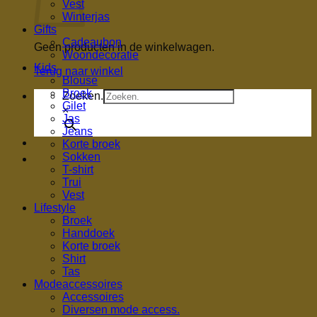
Vest
Winterjas
Gifts
Cadeaubon
Geen producten in de winkelwagen.
Woondecoratie
Kids
Terug naar winkel
Blouse
Broek
Zoeken.
Gilet
×
Jas
Jeans
Korte broek
Sokken
T-shirt
Trui
Vest
Lifestyle
Broek
Handdoek
Korte broek
Shirt
Tas
Modeaccessoires
Accessoires
Diversen mode access.