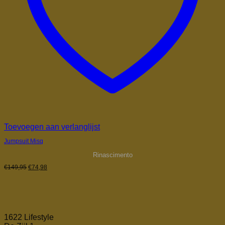
Toevoegen aan verlanglijst
Jumpsuit Misq
Rinascimento
Oorspronkelijke
Huidige
€
149,95
€
74,98
prijs
prijs
was:
is:
€149,95.
€74,98.
1622 Lifestyle