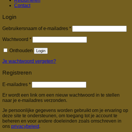
Retourneren
Contact
Login
Vereist
Gebruikersnaam of e-mailadres
*
Vereist
Wachtwoord
*
Onthouden
Login
Je wachtwoord vergeten?
Registreren
Vereist
E-mailadres
*
Er wordt een link om een nieuw wachtwoord in te stellen
naar je e-mailadres verzonden.
Je persoonlijke gegevens worden gebruikt om je ervaring op
deze site te ondersteunen, om toegang tot je account te
beheren en voor andere doeleinden zoals omschreven in
ons
privacybeleid
.