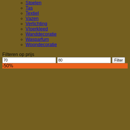
Stoelen
Tas
Textiel
Vazen
Verlichting
Vloerkleed
Wanddecoratie
Wasparfum
Woondecoratie
Filteren op prijs
Min.
Max.
Filter
prijs
prijs
-50%