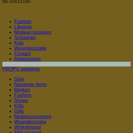
06-15415140
Fashion
Lifestyle
Modeaccessoires
Schoenen
Kids
Woondecoratie
Contact
Retourneren
PROPX webshop
Sale
Nieuwste items
Merken
Fashion
Shoes
Kids
Gifts
Modeaccessoires
Woondecoratie
Winkelmand
Mijn account