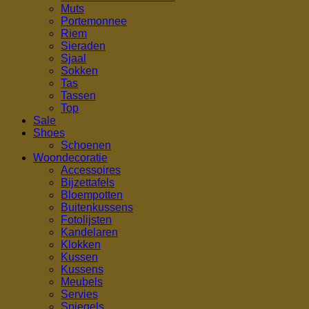
Muts
Portemonnee
Riem
Sieraden
Sjaal
Sokken
Tas
Tassen
Top
Sale
Shoes
Schoenen
Woondecoratie
Accessoires
Bijzettafels
Bloempotten
Buitenkussens
Fotolijsten
Kandelaren
Klokken
Kussen
Kussens
Meubels
Servies
Spiegels