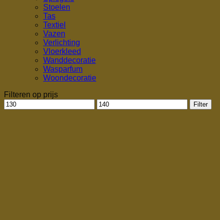
Stoelen
Tas
Textiel
Vazen
Verlichting
Vloerkleed
Wanddecoratie
Wasparfum
Woondecoratie
Filteren op prijs
Min.
Max.
Filter
prijs
prijs