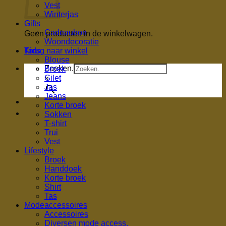
Vest
Winterjas
Gifts
Cadeaubon
Geen producten in de winkelwagen.
Woondecoratie
Terug naar winkel
Kids
Blouse
Zoeken.
Broek
Gilet
×
Jas
Jeans
Korte broek
Sokken
T-shirt
Trui
Vest
Lifestyle
Broek
Handdoek
Korte broek
Shirt
Tas
Modeaccessoires
Accessoires
Diversen mode access.