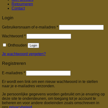
Retourneren
Contact
Login
Vereist
Gebruikersnaam of e-mailadres
*
Vereist
Wachtwoord
*
Onthouden
Login
Je wachtwoord vergeten?
Registreren
Vereist
E-mailadres
*
Er wordt een link om een nieuw wachtwoord in te stellen
naar je e-mailadres verzonden.
Je persoonlijke gegevens worden gebruikt om je ervaring op
deze site te ondersteunen, om toegang tot je account te
beheren en voor andere doeleinden zoals omschreven in
ons
privacybeleid
.