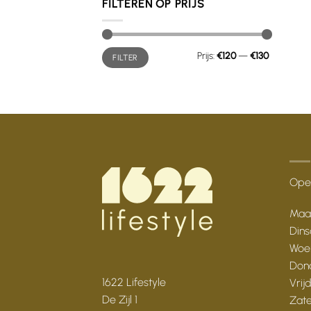
FILTEREN OP PRIJS
Min.
Max.
Prijs:
€120
—
€130
FILTER
prijs
prijs
Open
Maan
Dins
Woen
Dond
1622 Lifestyle
Vrij
De Zijl 1
Zate