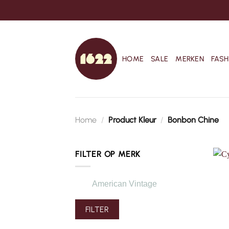
Ga
naar
inhoud
HOME
SALE
MERKEN
FASH
Home
/
Product Kleur
/
Bonbon Chine
FILTER OP MERK
American Vintage
FILTER