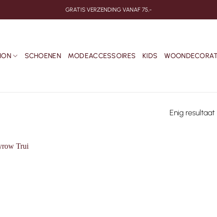
GRATIS VERZENDING VANAF 75,-
ION
SCHOENEN
MODEACCESSOIRES
KIDS
WOONDECORAT
Enig resultaat
Toevoegen
aan
verlanglijst