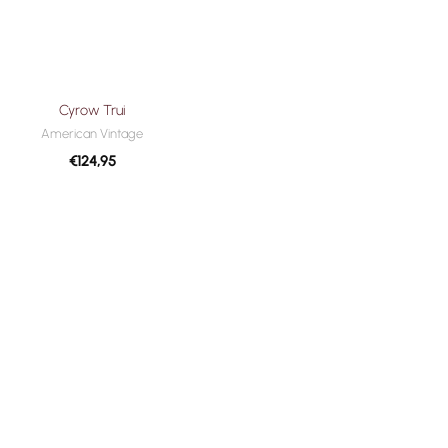
Cyrow Trui
American Vintage
€
124,95