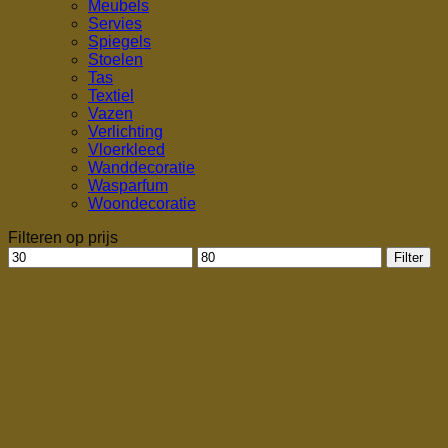
Meubels
Servies
Spiegels
Stoelen
Tas
Textiel
Vazen
Verlichting
Vloerkleed
Wanddecoratie
Wasparfum
Woondecoratie
Filteren op prijs
Min.
Max.
Filter
prijs
prijs