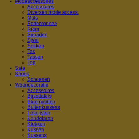
Modeaccessoires
Accessoires
Diversen mode access.
Muts
Portemonnee
Riem
Sieraden
Sjaal
Sokken
Tas
Tassen
Top
Sale
Shoes
Schoenen
Woondecoratie
Accessoires
Bijzettafels
Bloempotten
Buitenkussens
Fotolijsten
Kandelaren
Klokken
Kussen
Kussens