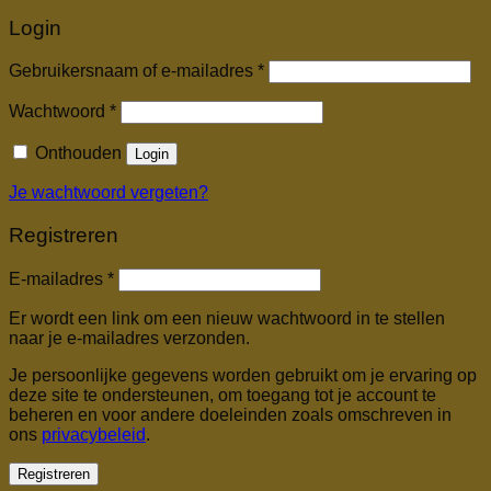
Login
Vereist
Gebruikersnaam of e-mailadres
*
Vereist
Wachtwoord
*
Onthouden
Login
Je wachtwoord vergeten?
Registreren
Vereist
E-mailadres
*
Er wordt een link om een nieuw wachtwoord in te stellen
naar je e-mailadres verzonden.
Je persoonlijke gegevens worden gebruikt om je ervaring op
deze site te ondersteunen, om toegang tot je account te
beheren en voor andere doeleinden zoals omschreven in
ons
privacybeleid
.
Registreren