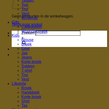
Tassen
Top
Trui
Vest
Geen producten in de winkelwagen.
Winterjas
Gifts
Terug naar winkel
Cadeaubon
Woondecoratie
Zoeken.
Kids
×
Blouse
Broek
Gilet
Jas
Jeans
Korte broek
Sokken
T-shirt
Trui
Vest
Lifestyle
Broek
Handdoek
Korte broek
Shirt
Tas