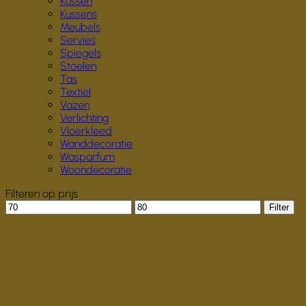
Kussen
Kussens
Meubels
Servies
Spiegels
Stoelen
Tas
Textiel
Vazen
Verlichting
Vloerkleed
Wanddecoratie
Wasparfum
Woondecoratie
Filteren op prijs
Min.
Max.
Filter
prijs
prijs