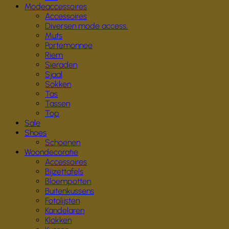
Modeaccessoires
Accessoires
Diversen mode access.
Muts
Portemonnee
Riem
Sieraden
Sjaal
Sokken
Tas
Tassen
Top
Sale
Shoes
Schoenen
Woondecoratie
Accessoires
Bijzettafels
Bloempotten
Buitenkussens
Fotolijsten
Kandelaren
Klokken