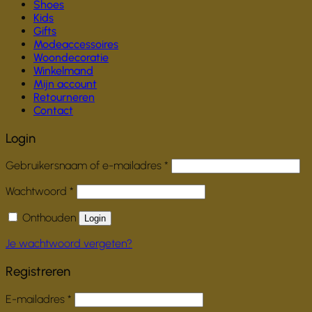
Shoes
Kids
Gifts
Modeaccessoires
Woondecoratie
Winkelmand
Mijn account
Retourneren
Contact
Login
Vereist
Gebruikersnaam of e-mailadres
*
Vereist
Wachtwoord
*
Onthouden
Login
Je wachtwoord vergeten?
Registreren
Vereist
E-mailadres
*