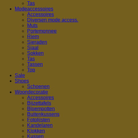
Tas
Modeaccessoires
Accessoires
Diversen mode access.
Muts
Portemonnee
Riem
Sieraden
Sjaal
Sokken
Tas
Tassen
Top
Sale
Shoes
Schoenen
Woondecoratie
Accessoires
Bijzettafels
Bloempotten
Buitenkussens
Fotolijsten
Kandelaren
Klokken
Kussen