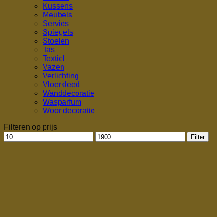
Kussens
Meubels
Servies
Spiegels
Stoelen
Tas
Textiel
Vazen
Verlichting
Vloerkleed
Wanddecoratie
Wasparfum
Woondecoratie
Filteren op prijs
Min.
Max.
Filter
prijs
prijs