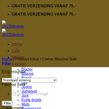
Ga
GRATIS VERZENDING VANAF 75,-
naar
GRATIS VERZENDING VANAF 75,-
inhoud
Home
Sale
Merken
Home
/
Product Kleur
/
Creme Mouline Noir
Filter
Fashion
Blazer
Enig resultaat
Blouse
Broek
Jas
Filter op merk
Jeans
Jumpsuit
American Vintage
Jurk
Korte broek
Filter
Muts
Categorieën
Regenlaars