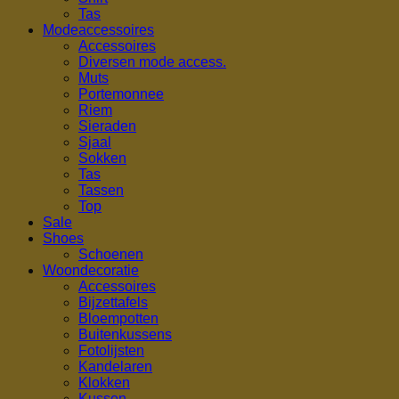
Tas
Modeaccessoires
Accessoires
Diversen mode access.
Muts
Portemonnee
Riem
Sieraden
Sjaal
Sokken
Tas
Tassen
Top
Sale
Shoes
Schoenen
Woondecoratie
Accessoires
Bijzettafels
Bloempotten
Buitenkussens
Fotolijsten
Kandelaren
Klokken
Kussen