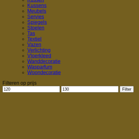
Kussens
Meubels
Servies
Spiegels
Stoelen
Tas
Textiel
Vazen
Verlichting
Vloerkleed
Wanddecoratie
Wasparfum
Woondecoratie
Filteren op prijs
Min.
Max.
Filter
prijs
prijs