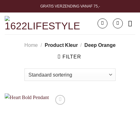
Ga
GRATIS VERZENDING VANAF 75,-
naar
inhoud
Home
/
Product Kleur
/
Deep Orange
FILTER
Toevoegen
aan
verlanglijst