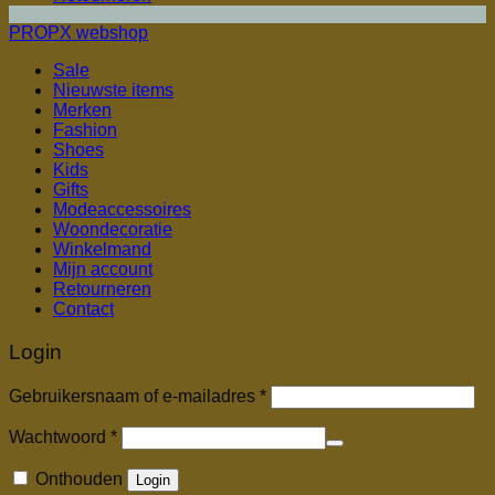
PROPX webshop
Sale
Nieuwste items
Merken
Fashion
Shoes
Kids
Gifts
Modeaccessoires
Woondecoratie
Winkelmand
Mijn account
Retourneren
Contact
Login
Vereist
Gebruikersnaam of e-mailadres
*
Vereist
Wachtwoord
*
Onthouden
Login