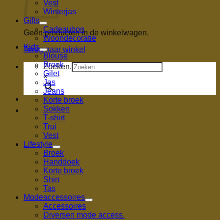
Vest
Winterjas
Gifts
Cadeaubon
Geen producten in de winkelwagen.
Woondecoratie
Kids
Terug naar winkel
Blouse
Broek
Zoeken.
Gilet
×
Jas
Jeans
Korte broek
Sokken
T-shirt
Trui
Vest
Lifestyle
Broek
Handdoek
Korte broek
Shirt
Tas
Modeaccessoires
Accessoires
Diversen mode access.