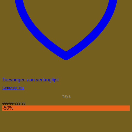
Toevoegen aan verlanglijst
Gebreide Trui
Yaya
Oorspronkelijke
Huidige
€
59,95
€
29,98
prijs
prijs
-50%
was:
is:
€59,95.
€29,98.