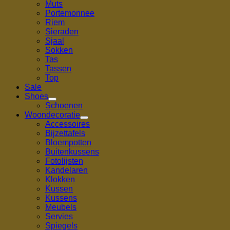
Muts
Portemonnee
Riem
Sieraden
Sjaal
Sokken
Tas
Tassen
Top
Sale
Shoes
Schoenen
Woondecoratie
Accessoires
Bijzettafels
Bloempotten
Buitenkussens
Fotolijsten
Kandelaren
Klokken
Kussen
Kussens
Meubels
Servies
Spiegels