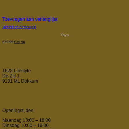
Toevoegen aan verlanglijst
Mouwloos Zomerjack
Yaya
Oorspronkelijke
Huidige
€
79,95
€
39,98
prijs
prijs
was:
is:
€79,95.
€39,98.
1622 Lifestyle
De Zijl 1
9101 ML Dokkum
Openingstijden:
Maandag 13:00 – 18:00
Dinsdag 10:00 – 18:00