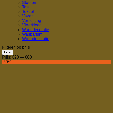
Stoelen
Tas
Textiel
Vazen
Verlichting
Vloerkleed
Wanddecoratie
Wasparfum
Woondecoratie
Filteren op prijs
Min.
Max.
Filter
prijs
prijs
Prijs:
€20
—
€60
-50%