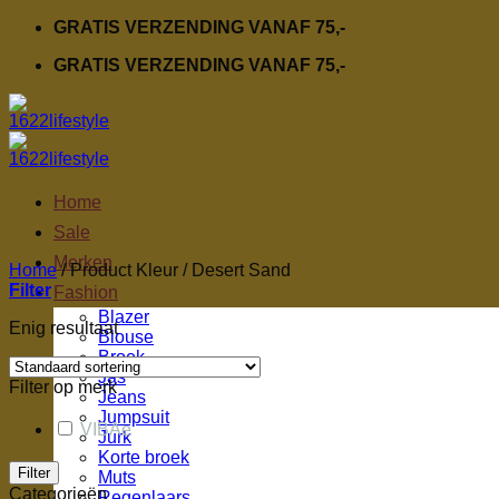
Ga
GRATIS VERZENDING VANAF 75,-
naar
GRATIS VERZENDING VANAF 75,-
inhoud
Home
Sale
Merken
Home
/
Product Kleur
/
Desert Sand
Filter
Fashion
Blazer
Enig resultaat
Blouse
Broek
Jas
Filter op merk
Jeans
Jumpsuit
VIBAe
Jurk
Korte broek
Filter
Muts
Categorieën
Regenlaars