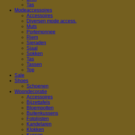
Tas
Modeaccessoires
Accessoires
Diversen mode access.
Muts
Portemonnee
Riem
Sieraden
Sjaal
Sokken
Tas
Tassen
Top
Sale
Shoes
Schoenen
Woondecoratie
Accessoires
Bijzettafels
Bloempotten
Buitenkussens
Fotolijsten
Kandelaren
Klokken
Kussen