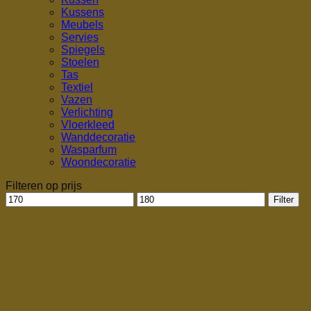
Kussens
Meubels
Servies
Spiegels
Stoelen
Tas
Textiel
Vazen
Verlichting
Vloerkleed
Wanddecoratie
Wasparfum
Woondecoratie
Filteren op prijs
Min.
Max.
Filter
prijs
prijs