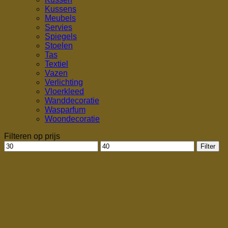
Kussens
Meubels
Servies
Spiegels
Stoelen
Tas
Textiel
Vazen
Verlichting
Vloerkleed
Wanddecoratie
Wasparfum
Woondecoratie
Filteren op prijs
Min.
Max.
Filter
prijs
prijs