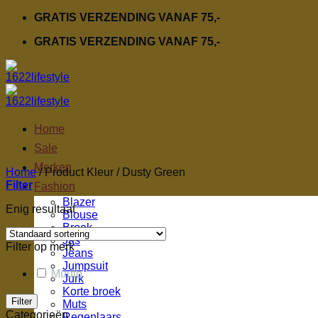
Ga
GRATIS VERZENDING VANAF 75,-
naar
GRATIS VERZENDING VANAF 75,-
inhoud
Home
Sale
Merken
Home
/
Product Kleur
/
Dusty Green
Filter
Fashion
Blazer
Enig resultaat
Blouse
Broek
Jas
Filter op merk
Jeans
Jumpsuit
Muuto
Jurk
Korte broek
Filter
Muts
Categorieën
Regenlaars