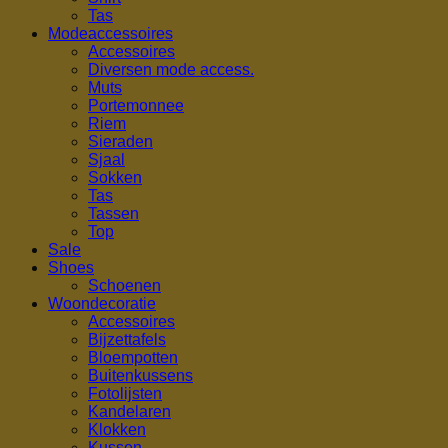
Tas
Modeaccessoires
Accessoires
Diversen mode access.
Muts
Portemonnee
Riem
Sieraden
Sjaal
Sokken
Tas
Tassen
Top
Sale
Shoes
Schoenen
Woondecoratie
Accessoires
Bijzettafels
Bloempotten
Buitenkussens
Fotolijsten
Kandelaren
Klokken
Kussen