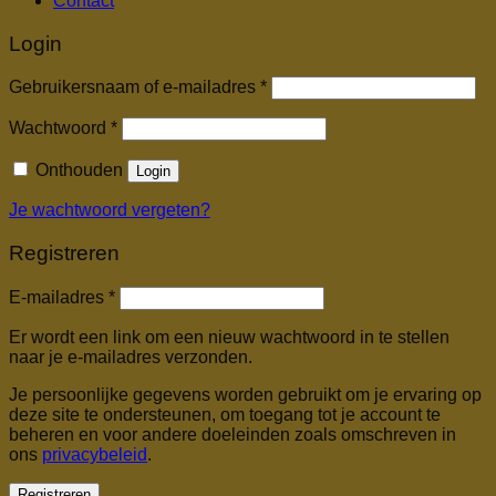
Contact
Login
Vereist
Gebruikersnaam of e-mailadres
*
Vereist
Wachtwoord
*
Onthouden
Login
Je wachtwoord vergeten?
Registreren
Vereist
E-mailadres
*
Er wordt een link om een nieuw wachtwoord in te stellen
naar je e-mailadres verzonden.
Je persoonlijke gegevens worden gebruikt om je ervaring op
deze site te ondersteunen, om toegang tot je account te
beheren en voor andere doeleinden zoals omschreven in
ons
privacybeleid
.
Registreren