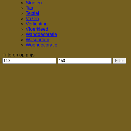
Stoelen
Tas
Textiel
Vazen
Verlichting
Vloerkleed
Wanddecoratie
Wasparfum
Woondecoratie
Filteren op prijs
Min.
Max.
Filter
prijs
prijs