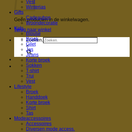
Vest
Winterjas
Gifts
Cadeaubon
Geen producten in de winkelwagen.
Woondecoratie
Kids
Terug naar winkel
Blouse
Broek
Zoeken.
Gilet
×
Jas
Jeans
Korte broek
Sokken
T-shirt
Trui
Vest
Lifestyle
Broek
Handdoek
Korte broek
Shirt
Tas
Modeaccessoires
Accessoires
Diversen mode access.