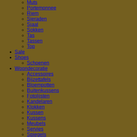
Muts
Portemonnee
Riem
Sieraden
Sjaal
Sokken
Tas
Tassen
Top
Sale
Shoes
Schoenen
Woondecoratie
Accessoires
Bijzettafels
Bloempotten
Buitenkussens
Fotolijsten
Kandelaren
Klokken
Kussen
Kussens
Meubels
Servies
Spiegels