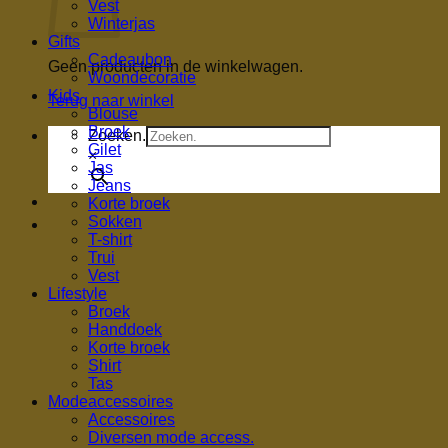
Vest
Winterjas
Gifts
Cadeaubon
Geen producten in de winkelwagen.
Woondecoratie
Kids
Terug naar winkel
Blouse
Broek
Zoeken.
Gilet
×
Jas
Jeans
Korte broek
Sokken
T-shirt
Trui
Vest
Lifestyle
Broek
Handdoek
Korte broek
Shirt
Tas
Modeaccessoires
Accessoires
Diversen mode access.