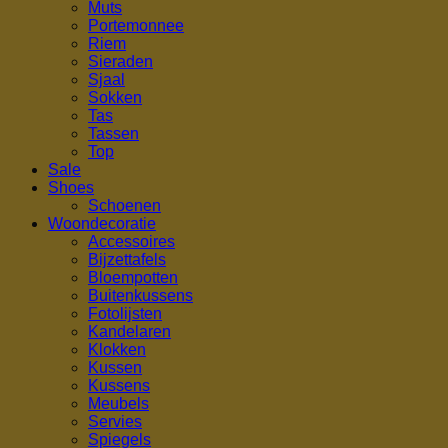
Muts
Portemonnee
Riem
Sieraden
Sjaal
Sokken
Tas
Tassen
Top
Sale
Shoes
Schoenen
Woondecoratie
Accessoires
Bijzettafels
Bloempotten
Buitenkussens
Fotolijsten
Kandelaren
Klokken
Kussen
Kussens
Meubels
Servies
Spiegels