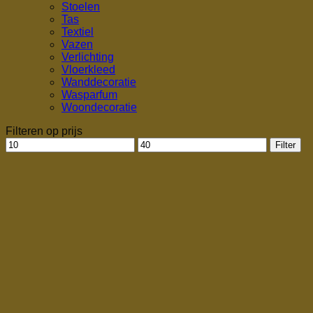
Stoelen
Tas
Textiel
Vazen
Verlichting
Vloerkleed
Wanddecoratie
Wasparfum
Woondecoratie
Filteren op prijs
Min.
Max.
Filter
prijs
prijs