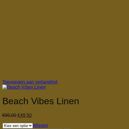
Toevoegen aan verlanglijst
Beach Vibes Linen
Oorspronkelijke
Huidige
€
99,00
€
49,50
prijs
prijs
was:
is:
Wissen