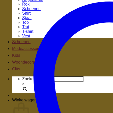
Rok
Schoenen
Shirt
Sjaal
Top
Trui
T-shirt
Vest
Schoenen
Modeaccessoires
Kids
Woondecoratie
Gifts
Zoeken.
×
Winkelwagen