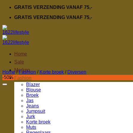
Ga
GRATIS VERZENDING VANAF 75,-
naar
GRATIS VERZENDING VANAF 75,-
inhoud
Home
Sale
Merken
Home
/
Fashion
/
Korte broek
/
Diversen
-50%
Fashion
Blazer
Blouse
Broek
Jas
Jeans
Jumpsuit
Jurk
Korte broek
Muts
Regenlaars