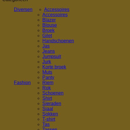
Diversen
Accessoires
Accessoires
Blazer
Blouse
Broek
Gilet
Handschoenen
Jas
Jeans
Jumpsuit
Jurk
Korte broek
Muts
Panty
Fashion
Riem
Rok
Schoenen
Shirt
Sieraden
Sjaal
Sokken
T-shirt
Tas
Tassen