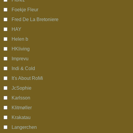
Foekje Fleur
Fred De La Bretoniere
HAY
Helen b
HKliving
Imprevu
Indi & Cold
It's About RoMi
JcSophie
Karlsson
Klitmøller
Krakatau
Langerchen