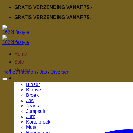
Ga
GRATIS VERZENDING VANAF 75,-
naar
GRATIS VERZENDING VANAF 75,-
inhoud
Home
Sale
Merken
Home
/
Fashion
/
Jas
/
Diversen
Fashion
Blazer
Blouse
Broek
Jas
Jeans
Jumpsuit
Jurk
Korte broek
Muts
Regenlaars