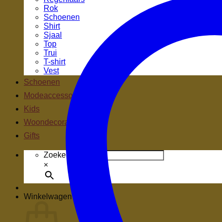
Rok
Schoenen
Shirt
Sjaal
Top
Trui
T-shirt
Vest
Schoenen
Modeaccessoires
Kids
Woondecoratie
Gifts
Zoeken.
×
Winkelwagen