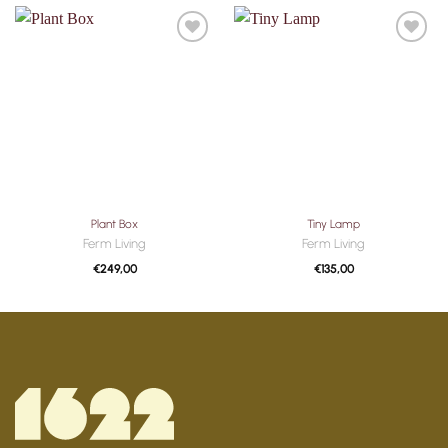
Toevoegen
Toevoegen
aan
aan
verlanglijst
verlanglijst
Plant Box
Tiny Lamp
Ferm Living
Ferm Living
€
249,00
€
135,00