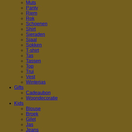
Muts
Panty
Riem
Rok
Schoenen
Shirt
Sieraden
Sjaal
Sokken
T-shirt
Tas
Tassen
Top
Trui
Vest
Winterjas
Gifts
Cadeaubon
Woondecoratie
Kids
Blouse
Broek
Gilet
Jas
Jeans