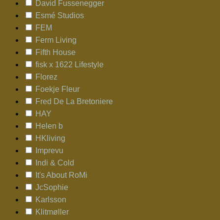
David Fussenegger
Esmé Studios
FEM
Ferm Living
Fifth House
fisk x 1622 Lifestyle
Florez
Foekje Fleur
Fred De La Bretoniere
HAY
Helen b
HKliving
Imprevu
Indi & Cold
It's About RoMi
JcSophie
Karlsson
Klitmøller