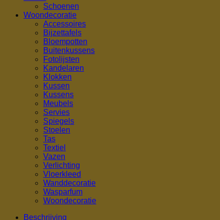
Schoenen
Woondecoratie
Accessoires
Bijzettafels
Bloempotten
Buitenkussens
Fotolijsten
Kandelaren
Klokken
Kussen
Kussens
Meubels
Servies
Spiegels
Stoelen
Tas
Textiel
Vazen
Verlichting
Vloerkleed
Wanddecoratie
Wasparfum
Woondecoratie
Beschrijving