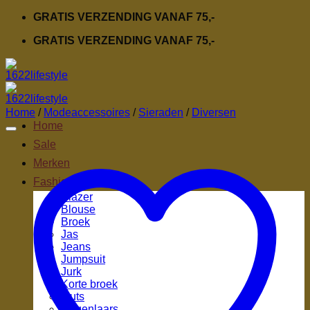
Ga
GRATIS VERZENDING VANAF 75,-
naar
GRATIS VERZENDING VANAF 75,-
inhoud
Home
/
Modeaccessoires
/
Sieraden
/
Diversen
Home
Sale
Merken
Fashion
Blazer
Blouse
Broek
Jas
Jeans
Jumpsuit
Jurk
Korte broek
Muts
Regenlaars