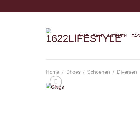
Ga
naar
inhoud
HOME
SALE
MERKEN
FA
Home
/
Shoes
/
Schoenen
/
Diversen