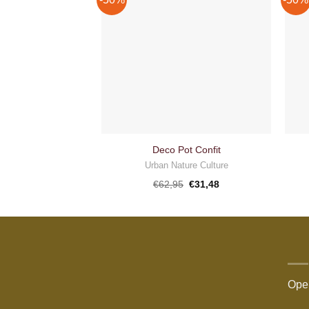
Toevoegen
aan
verlanglijst
Deco Pot Confit
Urban Nature Culture
Oorspronkelijke
Huidige
€
62,95
€
31,48
prijs
prijs
was:
is:
€62,95.
€31,48.
Open