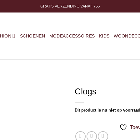
GRATIS VERZENDING VANAF 75,-
SHION
SCHOENEN
MODEACCESSOIRES
KIDS
WOONDECO
Clogs
Toevoegen
aan
Dit product is nu niet op voorraad
verlanglijst
Toev