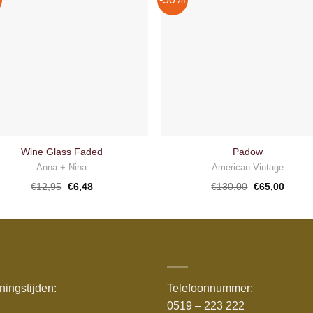
Toevoegen
Toevoe
aan
aan
verlanglijst
verlangli
Wine Glass Faded
Padow
Anna + Nina
American Vintage
Oorspronkelijke
Huidige
Oorspronkelij
Huidig
€
12,95
€
6,48
€
130,00
€
65,00
prijs
prijs
prijs
prijs
was:
is:
was:
is:
€12,95.
€6,48.
€130,00.
€65,00
ingstijden:
Telefoonnummer:
0519 – 223 222