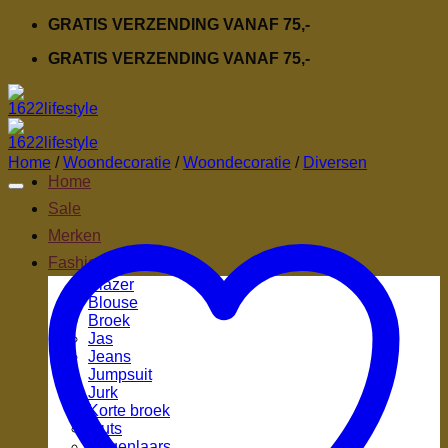
Ga
GRATIS VERZENDING VANAF 75,-
naar
GRATIS VERZENDING VANAF 75,-
inhoud
Home
/
Woondecoratie
/
Woondecoratie
/
Diversen
Home
Sale
Merken
Fashion
Blazer
Blouse
Broek
Jas
Jeans
Jumpsuit
Jurk
Korte broek
Muts
Regenlaars