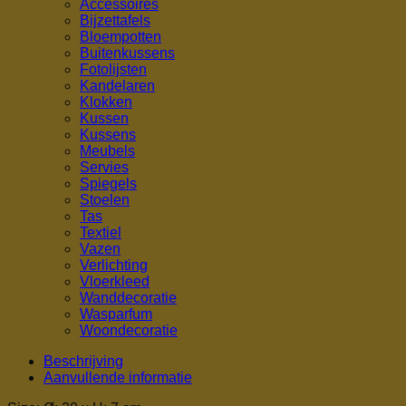
Accessoires
Bijzettafels
Bloempotten
Buitenkussens
Fotolijsten
Kandelaren
Klokken
Kussen
Kussens
Meubels
Servies
Spiegels
Stoelen
Tas
Textiel
Vazen
Verlichting
Vloerkleed
Wanddecoratie
Wasparfum
Woondecoratie
Beschrijving
Aanvullende informatie