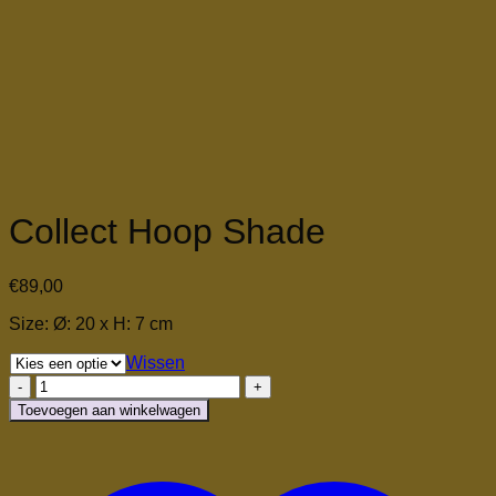
Collect Hoop Shade
€
89,00
Size: Ø: 20 x H: 7 cm
Wissen
Collect
Hoop
Toevoegen aan winkelwagen
Shade
aantal