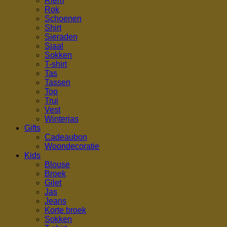
Riem
Rok
Schoenen
Shirt
Sieraden
Sjaal
Sokken
T-shirt
Tas
Tassen
Top
Trui
Vest
Winterjas
Gifts
Cadeaubon
Woondecoratie
Kids
Blouse
Broek
Gilet
Jas
Jeans
Korte broek
Sokken