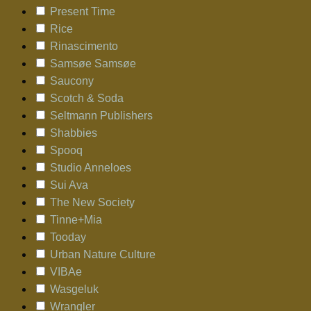
Present Time
Rice
Rinascimento
Samsøe Samsøe
Saucony
Scotch & Soda
Seltmann Publishers
Shabbies
Spooq
Studio Anneloes
Sui Ava
The New Society
Tinne+Mia
Tooday
Urban Nature Culture
VIBAe
Wasgeluk
Wrangler