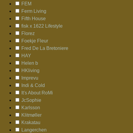
FEM
Ferm Living
Fifth House
fisk x 1622 Lifestyle
Florez
Foekje Fleur
Fred De La Bretoniere
HAY
Helen b
HKliving
Imprevu
Indi & Cold
It's About RoMi
JcSophie
Karlsson
Klitmøller
Krakatau
Langerchen