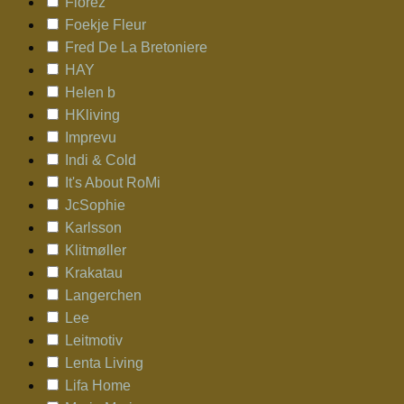
Florez
Foekje Fleur
Fred De La Bretoniere
HAY
Helen b
HKliving
Imprevu
Indi & Cold
It's About RoMi
JcSophie
Karlsson
Klitmøller
Krakatau
Langerchen
Lee
Leitmotiv
Lenta Living
Lifa Home