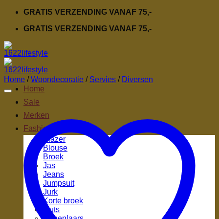
Ga
GRATIS VERZENDING VANAF 75,-
naar
GRATIS VERZENDING VANAF 75,-
inhoud
Home
/
Woondecoratie
/
Servies
/
Diversen
Home
Sale
Merken
Fashion
Blazer
Blouse
Broek
Jas
Jeans
Jumpsuit
Jurk
Korte broek
Muts
Regenlaars