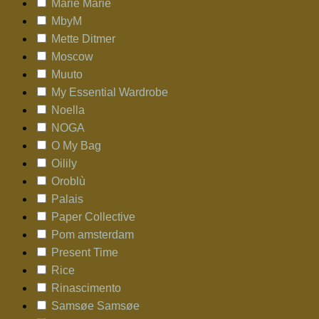
Marie Marie
MbyM
Mette Ditmer
Moscow
Muuto
My Essential Wardrobe
Noella
NOGA
O My Bag
Oilily
Oroblù
Palais
Paper Collective
Pom amsterdam
Present Time
Rice
Rinascimento
Samsøe Samsøe