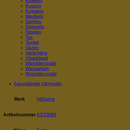
Klokken
Kussen
Kussens
Meubels
Servies
Spiegels
Stoelen
Tas
Textiel
Vazen
Verlichting
Vloerkleed
Wanddecoratie
Wasparfum
Woondecoratie
Aanvullende informatie
Merk
HKliving
Artikelnummer
KST0091