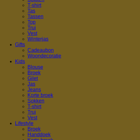
T-shirt
Tas
Tassen
Top
Trui
Vest
Winterjas
Gifts
Cadeaubon
Woondecoratie
Kids
Blouse
Broek
Gilet
Jas
Jeans
Korte broek
Sokken
T-shirt
Trui
Vest
Lifestyle
Broek
Handdoek