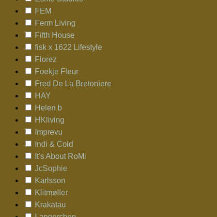
FEM
Ferm Living
Fifth House
fisk x 1622 Lifestyle
Florez
Foekje Fleur
Fred De La Bretoniere
HAY
Helen b
HKliving
Imprevu
Indi & Cold
It's About RoMi
JcSophie
Karlsson
Klitmøller
Krakatau
Langerchen