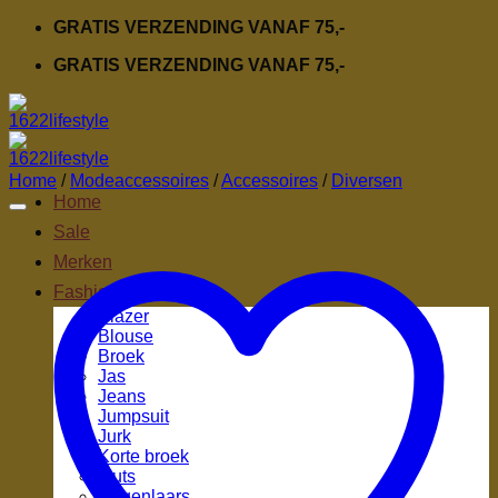
Ga
GRATIS VERZENDING VANAF 75,-
naar
GRATIS VERZENDING VANAF 75,-
inhoud
Home
/
Modeaccessoires
/
Accessoires
/
Diversen
Home
Sale
Merken
Fashion
Blazer
Blouse
Broek
Jas
Jeans
Jumpsuit
Jurk
Korte broek
Muts
Regenlaars