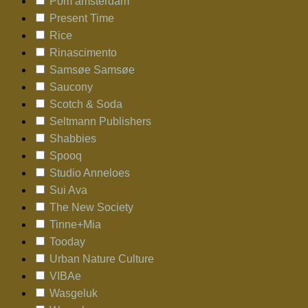
Pom amsterdam
Present Time
Rice
Rinascimento
Samsøe Samsøe
Saucony
Scotch & Soda
Seltmann Publishers
Shabbies
Spooq
Studio Anneloes
Sui Ava
The New Society
Tinne+Mia
Tooday
Urban Nature Culture
VIBAe
Wasgeluk