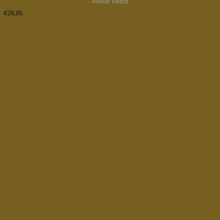
Atelier Rebul
€
29,95