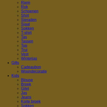
Riem
Rok
Schoenen
Shirt
Sieraden
Sjaal
Sokken
T-shirt
Tas
Tassen
Top
Trui
Vest
Winterjas
Gifts
Cadeaubon
Woondecoratie
Kids
Blouse
Broek
Gilet
Jas
Jeans
Korte broek
Sokken