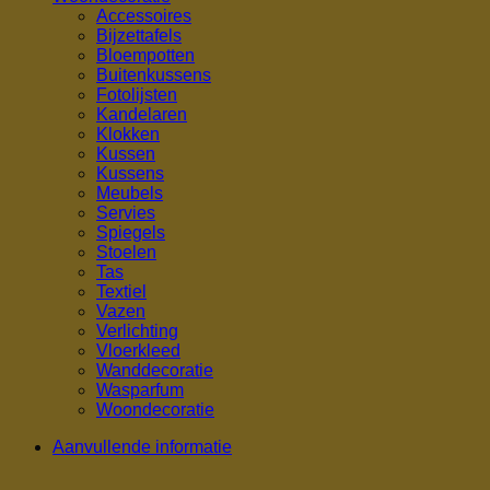
Accessoires
Bijzettafels
Bloempotten
Buitenkussens
Fotolijsten
Kandelaren
Klokken
Kussen
Kussens
Meubels
Servies
Spiegels
Stoelen
Tas
Textiel
Vazen
Verlichting
Vloerkleed
Wanddecoratie
Wasparfum
Woondecoratie
Aanvullende informatie