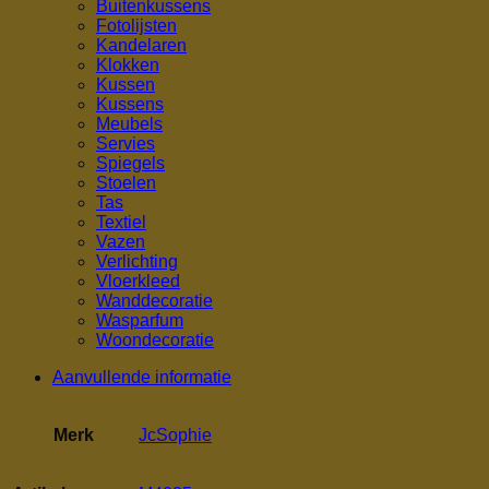
Buitenkussens
Fotolijsten
Kandelaren
Klokken
Kussen
Kussens
Meubels
Servies
Spiegels
Stoelen
Tas
Textiel
Vazen
Verlichting
Vloerkleed
Wanddecoratie
Wasparfum
Woondecoratie
Aanvullende informatie
Merk
JcSophie