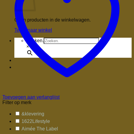
Geen producten in de winkelwagen.
Terug naar winkel
Zoeken.
×
Toevoegen aan verlanglijst
Filter op merk
&klevering
1622Lifestyle
Aimée The Label