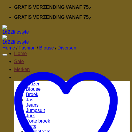
Ga
GRATIS VERZENDING VANAF 75,-
naar
GRATIS VERZENDING VANAF 75,-
inhoud
Home
/
Fashion
/
Blouse
/
Diversen
Home
Sale
Merken
Fashion
Blazer
Blouse
Broek
Jas
Jeans
Jumpsuit
Jurk
Korte broek
Muts
Regenlaars