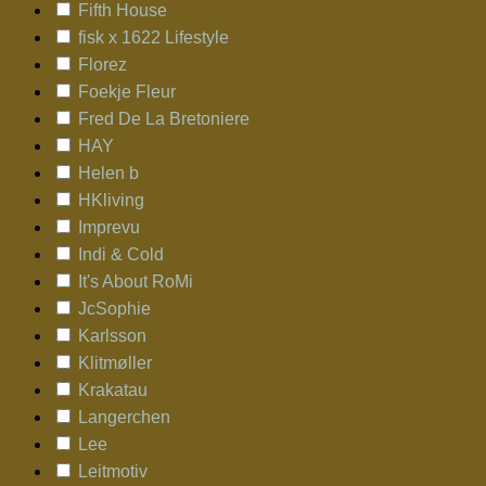
Fifth House
fisk x 1622 Lifestyle
Florez
Foekje Fleur
Fred De La Bretoniere
HAY
Helen b
HKliving
Imprevu
Indi & Cold
It's About RoMi
JcSophie
Karlsson
Klitmøller
Krakatau
Langerchen
Lee
Leitmotiv