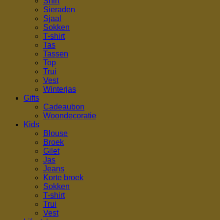
Shirt
Sieraden
Sjaal
Sokken
T-shirt
Tas
Tassen
Top
Trui
Vest
Winterjas
Gifts
Cadeaubon
Woondecoratie
Kids
Blouse
Broek
Gilet
Jas
Jeans
Korte broek
Sokken
T-shirt
Trui
Vest