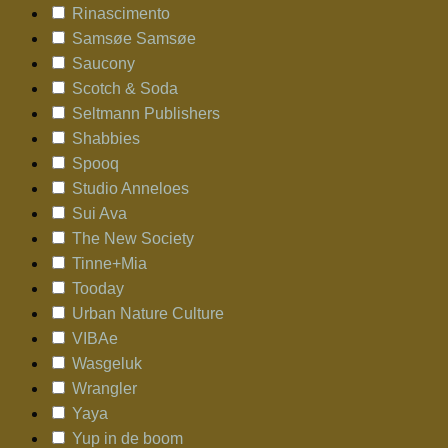
Rinascimento
Samsøe Samsøe
Saucony
Scotch & Soda
Seltmann Publishers
Shabbies
Spooq
Studio Anneloes
Sui Ava
The New Society
Tinne+Mia
Tooday
Urban Nature Culture
VIBAe
Wasgeluk
Wrangler
Yaya
Yup in de boom