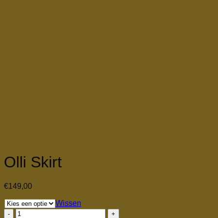
Olli Skirt
€
149,00
Wissen
Olli