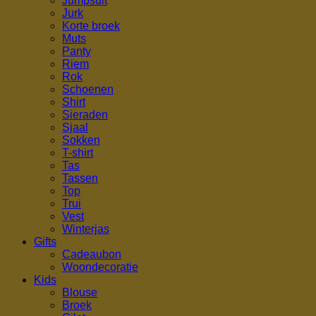
Jumpsuit
Jurk
Korte broek
Muts
Panty
Riem
Rok
Schoenen
Shirt
Sieraden
Sjaal
Sokken
T-shirt
Tas
Tassen
Top
Trui
Vest
Winterjas
Gifts
Cadeaubon
Woondecoratie
Kids
Blouse
Broek