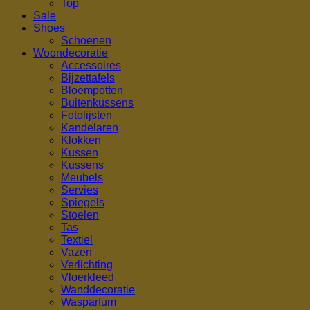
Top
Sale
Shoes
Schoenen
Woondecoratie
Accessoires
Bijzettafels
Bloempotten
Buitenkussens
Fotolijsten
Kandelaren
Klokken
Kussen
Kussens
Meubels
Servies
Spiegels
Stoelen
Tas
Textiel
Vazen
Verlichting
Vloerkleed
Wanddecoratie
Wasparfum