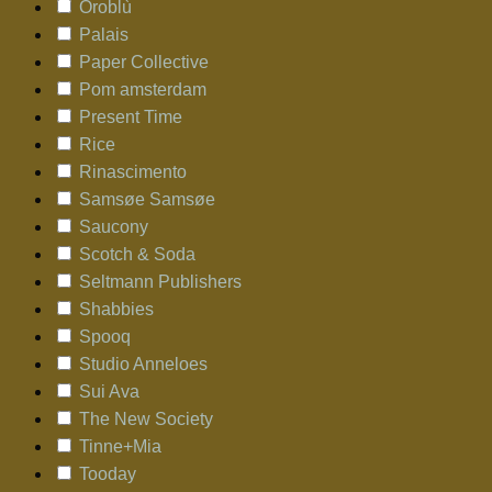
Oroblù
Palais
Paper Collective
Pom amsterdam
Present Time
Rice
Rinascimento
Samsøe Samsøe
Saucony
Scotch & Soda
Seltmann Publishers
Shabbies
Spooq
Studio Anneloes
Sui Ava
The New Society
Tinne+Mia
Tooday