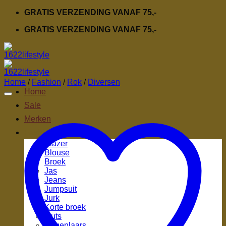
Ga
GRATIS VERZENDING VANAF 75,-
naar
GRATIS VERZENDING VANAF 75,-
inhoud
Home
/
Fashion
/
Rok
/
Diversen
Home
Sale
Merken
Fashion
Blazer
Blouse
Broek
Jas
Jeans
Jumpsuit
Jurk
Korte broek
Muts
Regenlaars