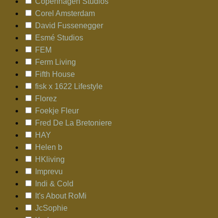
Copenhagen Studios
Corel Amsterdam
David Fussenegger
Esmé Studios
FEM
Ferm Living
Fifth House
fisk x 1622 Lifestyle
Florez
Foekje Fleur
Fred De La Bretoniere
HAY
Helen b
HKliving
Imprevu
Indi & Cold
It's About RoMi
JcSophie