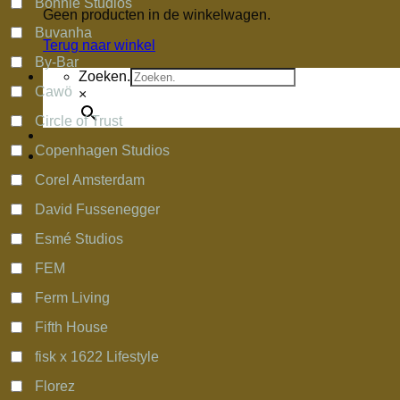
Bonnie Studios
Geen producten in de winkelwagen.
Buvanha
Terug naar winkel
By-Bar
Zoeken.
Cawö
×
Circle of Trust
Copenhagen Studios
Corel Amsterdam
David Fussenegger
Esmé Studios
FEM
Ferm Living
Fifth House
fisk x 1622 Lifestyle
Florez