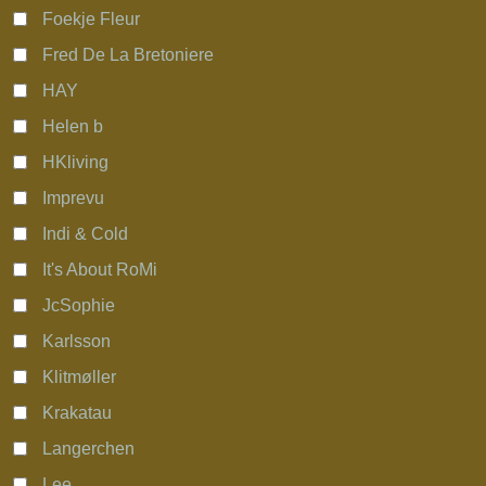
Foekje Fleur
Fred De La Bretoniere
HAY
Helen b
HKliving
Imprevu
Indi & Cold
It's About RoMi
JcSophie
Karlsson
Klitmøller
Krakatau
Langerchen
Lee