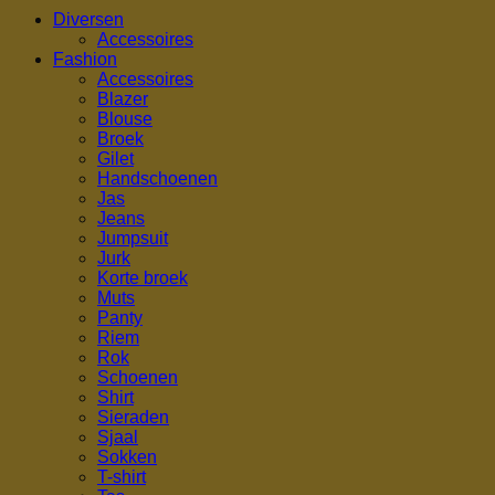
Diversen
Accessoires
Fashion
Accessoires
Blazer
Blouse
Broek
Gilet
Handschoenen
Jas
Jeans
Jumpsuit
Jurk
Korte broek
Muts
Panty
Riem
Rok
Schoenen
Shirt
Sieraden
Sjaal
Sokken
T-shirt