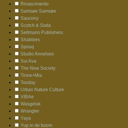
Rinascimento
Samsøe Samsøe
Saucony
Scotch & Soda
Seltmann Publishers
Shabbies
Spooq
Studio Anneloes
Sui Ava
The New Society
Tinne+Mia
Tooday
Urban Nature Culture
VIBAe
Wasgeluk
Wrangler
Yaya
Yup in de boom