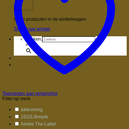
Geen producten in de winkelwagen.
Terug naar winkel
Zoeken.
×
Toevoegen aan verlanglijst
Filter op merk
&klevering
1622Lifestyle
Aimée The Label