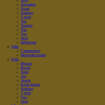
Shirt
Sieraden
Sjaal
Sokken
T-shirt
Tas
Tassen
Top
Trui
Vest
Winterjas
Gifts
Cadeaubon
Woondecoratie
Kids
Blouse
Broek
Gilet
Jas
Jeans
Korte broek
Sokken
T-shirt
Trui
Vest