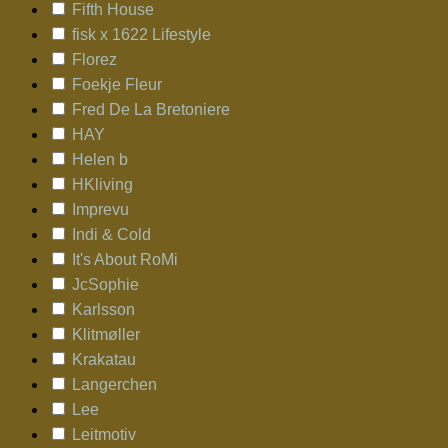
Fifth House
fisk x 1622 Lifestyle
Florez
Foekje Fleur
Fred De La Bretoniere
HAY
Helen b
HKliving
Imprevu
Indi & Cold
It's About RoMi
JcSophie
Karlsson
Klitmøller
Krakatau
Langerchen
Lee
Leitmotiv