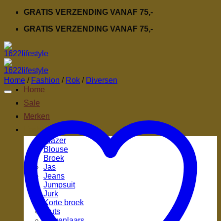
Ga
GRATIS VERZENDING VANAF 75,-
naar
GRATIS VERZENDING VANAF 75,-
inhoud
Home
/
Fashion
/
Rok
/
Diversen
Home
Sale
Merken
Fashion
Blazer
Blouse
Broek
Jas
Jeans
Jumpsuit
Jurk
Korte broek
Muts
Regenlaars