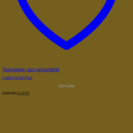
Toevoegen aan verlanglijst
Lydia Lyocell Pant
Klitmøller
Oorspronkelijke
Huidige
€
169,95
€
118,97
prijs
prijs
was:
is:
€169,95.
€118,97.