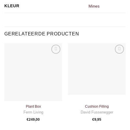
KLEUR
Mines
GERELATEERDE PRODUCTEN
Toevoegen
Toevoegen
aan
aan
verlanglijst
verlanglijst
Plant Box
Cushion Filling
Ferm Living
David Fussenegger
€
249,00
€
9,95