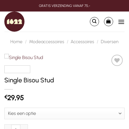
Ga
GRATIS VERZENDING VANAF 75,-
naar
inhoud
Home
/
Modeaccessoires
/
Accessoires
/
Diversen
Toevoegen
aan
Single Bisou Stud
verlanglijst
29,95
€
Single Bisou Stud aantal