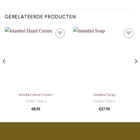
GERELATEERDE PRODUCTEN
Toevoegen
Toevoegen
aan
aan
verlanglijst
verlanglijst
Istanbul Hand Cream
Istanbul Soap
Atelier Rebul
Atelier Rebul
€
8,95
€
27,95