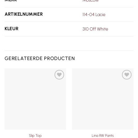
ARTIKELNUMMER
114-04 Lacie
KLEUR
310 Off White
GERELATEERDE PRODUCTEN
Toevoegen
Toevoegen
aan
aan
verlanglijst
verlanglijst
Slip Top
Lina RW Pants