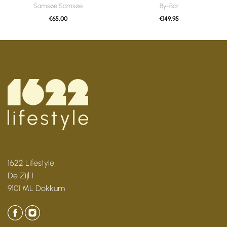
Samsøe Samsøe
By-Bar
€
65,00
€
149,95
1622 Lifestyle
De Zijl 1
9101 ML Dokkum