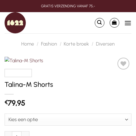
Ga
GRATIS VERZENDING VANAF 75,-
naar
inhoud
Home
/
Fashion
/
Korte broek
/
Diversen
Toevoegen
aan
Talina-M Shorts
verlanglijst
79,95
€
Talina-M Shorts aantal