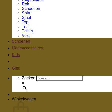
Rok
Schoenen
Shirt
Sjaal
Top
Trui
T-shirt
Vest
Schoenen
Modeaccessoires
Kids
Woondecoratie
Gifts
Zoeken.
×
Winkelwagen