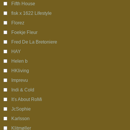
Fifth House
fisk x 1622 Lifestyle
Florez
Foekje Fleur
Fred De La Bretoniere
HAY
Helen b
HKliving
Imprevu
Indi & Cold
It's About RoMi
JcSophie
Karlsson
Klitmøller