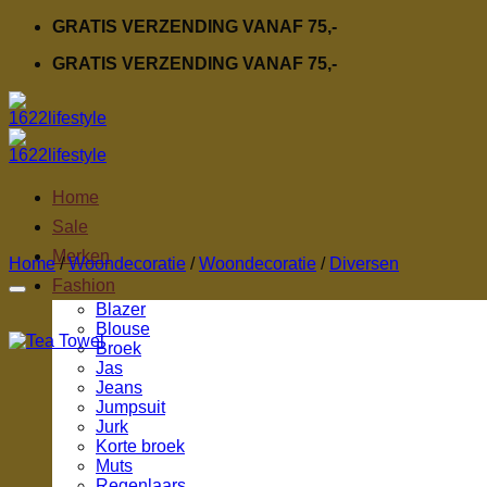
Ga
GRATIS VERZENDING VANAF 75,-
naar
GRATIS VERZENDING VANAF 75,-
inhoud
Home
Sale
Merken
Home
/
Woondecoratie
/
Woondecoratie
/
Diversen
Fashion
Blazer
Blouse
Broek
Jas
Jeans
Jumpsuit
Jurk
Korte broek
Muts
Regenlaars