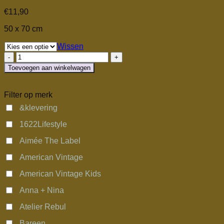
€
11,90
50 x 70 cm
Wissen
Tea
Towel
Toevoegen aan winkelwagen
aantal
Filter op merk
&klevering
1622Lifestyle
Aimée The Label
American Vintage
American Vintage Kids
Anna + Nina
Atelier Rebul
Bareen