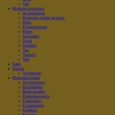
Tas
Modeaccessoires
Accessoires
Diversen mode access.
Muts
Portemonnee
Riem
Sieraden
Sjaal
Sokken
Tas
Tassen
Top
Sale
Shoes
Schoenen
Woondecoratie
Accessoires
Bijzettafels
Bloempotten
Buitenkussens
Fotolijsten
Kandelaren
Klokken
Kussen