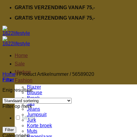
Ga
GRATIS VERZENDING VANAF 75,-
naar
GRATIS VERZENDING VANAF 75,-
inhoud
Home
Sale
Merken
Home
/
Product Artikelnummer
/
56589020
Filter
Fashion
Blazer
Enig resultaat
Blouse
Broek
Jas
Filter op merk
Jeans
Jumpsuit
MbyM
Jurk
Korte broek
Filter
Muts
Categorieën
Regenlaars