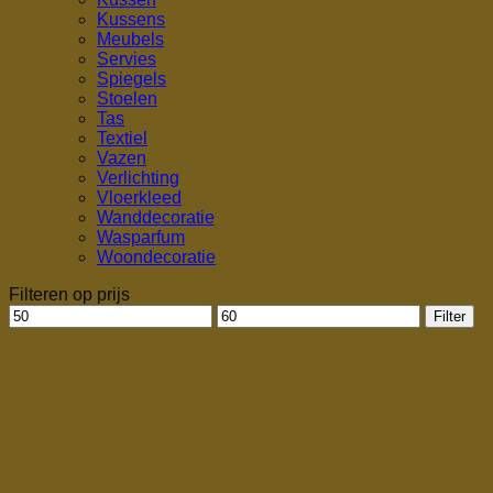
Kussens
Meubels
Servies
Spiegels
Stoelen
Tas
Textiel
Vazen
Verlichting
Vloerkleed
Wanddecoratie
Wasparfum
Woondecoratie
Filteren op prijs
Min.
Max.
Filter
prijs
prijs