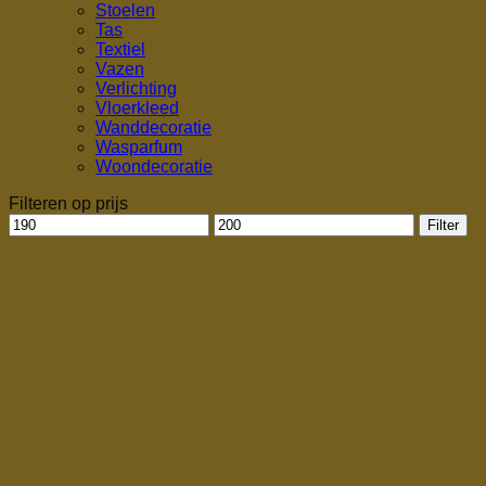
Stoelen
Tas
Textiel
Vazen
Verlichting
Vloerkleed
Wanddecoratie
Wasparfum
Woondecoratie
Filteren op prijs
Min.
Max.
Filter
prijs
prijs