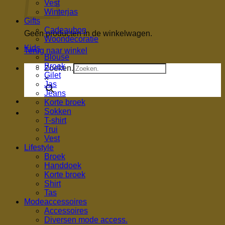
Vest
Winterjas
Gifts
Cadeaubon
Geen producten in de winkelwagen.
Woondecoratie
Kids
Terug naar winkel
Blouse
Broek
Zoeken.
Gilet
×
Jas
Jeans
Korte broek
Sokken
T-shirt
Trui
Vest
Lifestyle
Broek
Handdoek
Korte broek
Shirt
Tas
Modeaccessoires
Accessoires
Diversen mode access.