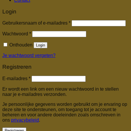
Contact
Login
Vereist
Gebruikersnaam of e-mailadres
*
Vereist
Wachtwoord
*
Onthouden
Login
Je wachtwoord vergeten?
Registreren
Vereist
E-mailadres
*
Er wordt een link om een nieuw wachtwoord in te stellen
naar je e-mailadres verzonden.
Je persoonlijke gegevens worden gebruikt om je ervaring op
deze site te ondersteunen, om toegang tot je account te
beheren en voor andere doeleinden zoals omschreven in
ons
privacybeleid
.
Registreren