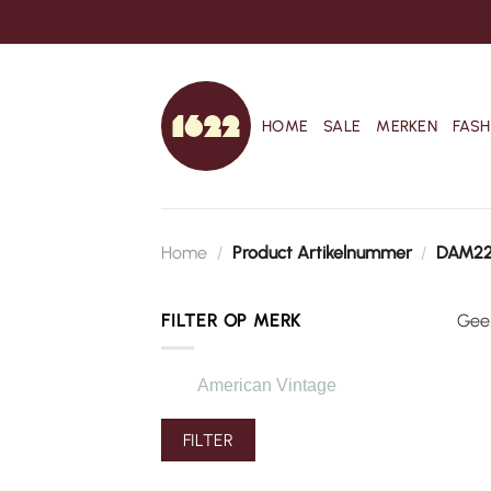
Ga
naar
inhoud
HOME
SALE
MERKEN
FASH
Home
/
Product Artikelnummer
/
DAM2
FILTER OP MERK
Geen
American Vintage
FILTER