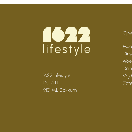
Open
Maan
Dins
Woen
Dond
1622 Lifestyle
Vrij
De Zijl 1
Zate
9101 ML Dokkum