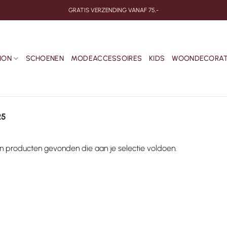
GRATIS VERZENDING VANAF 75,-
ION
SCHOENEN
MODEACCESSOIRES
KIDS
WOONDECORAT
25
 producten gevonden die aan je selectie voldoen.