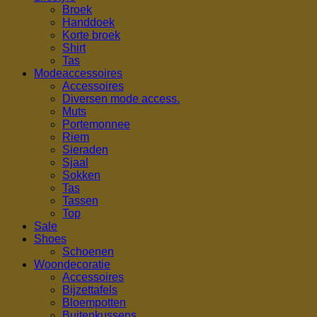
Broek
Handdoek
Korte broek
Shirt
Tas
Modeaccessoires
Accessoires
Diversen mode access.
Muts
Portemonnee
Riem
Sieraden
Sjaal
Sokken
Tas
Tassen
Top
Sale
Shoes
Schoenen
Woondecoratie
Accessoires
Bijzettafels
Bloempotten
Buitenkussens