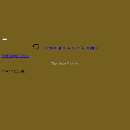
Toevoegen aan verlanglijst
TNS Logo T-Shirt
The New Society
Oorspronkelijke
Huidige
€
64,95
€
32,48
prijs
prijs
was:
is:
€64,95.
€32,48.