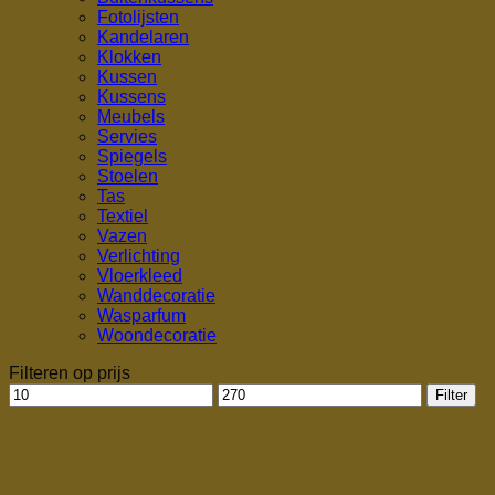
Fotolijsten
Kandelaren
Klokken
Kussen
Kussens
Meubels
Servies
Spiegels
Stoelen
Tas
Textiel
Vazen
Verlichting
Vloerkleed
Wanddecoratie
Wasparfum
Woondecoratie
Filteren op prijs
Min.
Max.
Filter
prijs
prijs