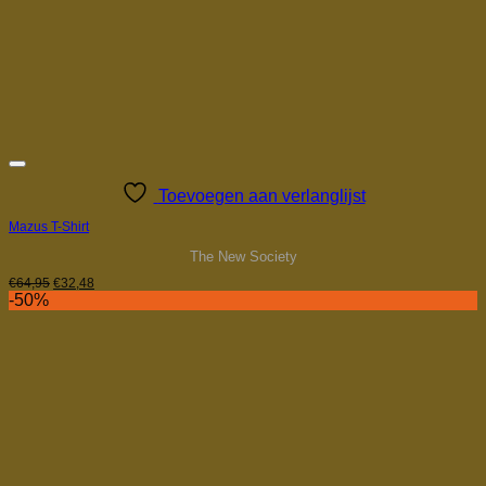
Toevoegen aan verlanglijst
Mazus T-Shirt
The New Society
Oorspronkelijke
Huidige
€
64,95
€
32,48
prijs
prijs
-50%
was:
is:
€64,95.
€32,48.