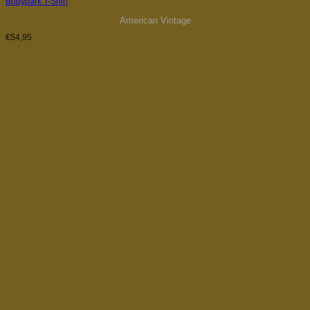
Bobypark T-Shirt
American Vintage
€
54,95