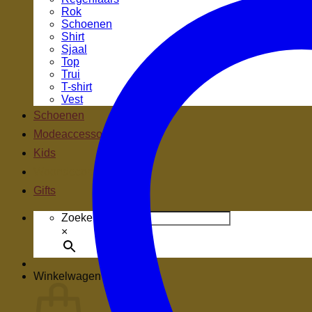
Rok
Schoenen
Shirt
Sjaal
Top
Trui
T-shirt
Vest
Schoenen
Modeaccessoires
Kids
Woondecoratie
Gifts
Zoeken.
×
Winkelwagen