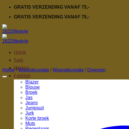
Ga
GRATIS VERZENDING VANAF 75,-
naar
GRATIS VERZENDING VANAF 75,-
inhoud
Home
Sale
Merken
Home
/
Woondecoratie
/
Woondecoratie
/
Diversen
Fashion
Blazer
Blouse
Broek
Jas
Jeans
Jumpsuit
Jurk
Korte broek
Muts
Regenlaars