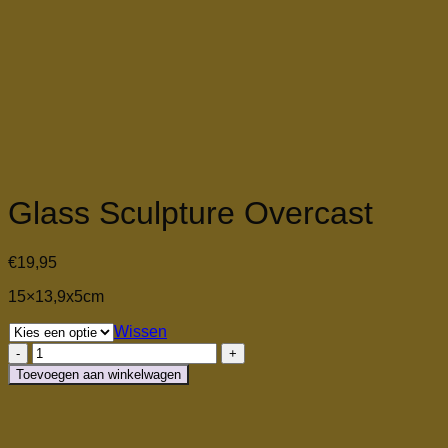
Glass Sculpture Overcast
€
19,95
15×13,9x5cm
Wissen
Glass
Sculpture
Toevoegen aan winkelwagen
Overcast
aantal